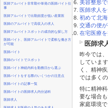
美容整形で
医師アルバイト非常勤や単発の医師バイト仕
事
医師求人を
医師アルバイトで出勤頻度が低い産業医
初めて北海
医師のアルバイトで高収入の求人
交通の便が
医師アルバイトスポットの成功的な探し方
在宅医療を
医師バイト、医師アルバイトで柔軟な働き方
医師求
が可能
医師バイト
昨今では、
医師のバイトでスポット
していま
医師バイト神経内科を勤務日から選ぶ
く、精神
医師バイトをする際のいくつかの注意点
では多く
医師バイトの記事一覧
特に精神科
医師バイトの医師求人内分泌科
要な場合も
医師求人
家庭環境
医師求人大阪府の人気のある求人