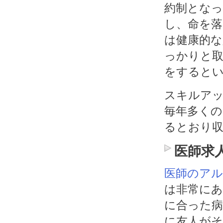
約制とな
し、命を
は健康的
っかりと
をすると
スキルア
毎年多くの
るとおり
医師求
医師のア
は非常に
に合った
に友人が